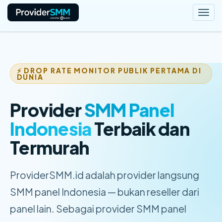
Togg
navi
⚡ DROP RATE MONITOR PUBLIK PERTAMA DI
DUNIA
Provider
SMM Panel
Indonesia
Terbaik dan
Termurah
ProviderSMM.id adalah provider langsung
SMM panel Indonesia — bukan reseller dari
panel lain. Sebagai provider SMM panel