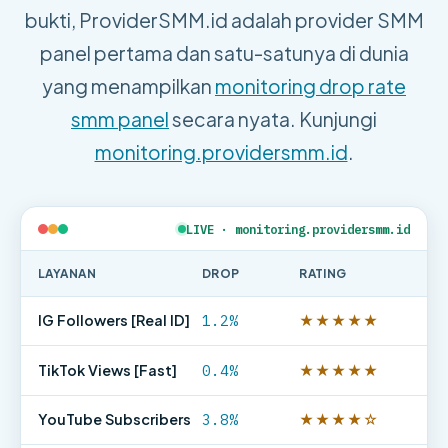
bukti, ProviderSMM.id adalah provider SMM
panel pertama dan satu-satunya di dunia
yang menampilkan
monitoring drop rate
smm panel
secara nyata. Kunjungi
monitoring.providersmm.id
.
LIVE · monitoring.providersmm.id
LAYANAN
DROP
RATING
IG Followers [Real ID]
1.2%
★★★★★
TikTok Views [Fast]
0.4%
★★★★★
YouTube Subscribers
3.8%
★★★★☆