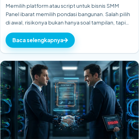
Memilih platform atau script untuk bisnis SMM
Panel ibarat memilih pondasi bangunan. Salah pilih
di awal, risikonya bukan hanya soal tampilan, tapi
menyangkut stabilitas transaksi, kepuasan
pelanggan, hingga ketebalan margin profit Anda
Baca selengkapnya
di…