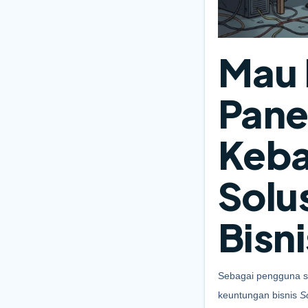
Mau 
Pane
Keba
Solus
Bisn
Sebagai pengguna set
keuntungan bisnis 
S