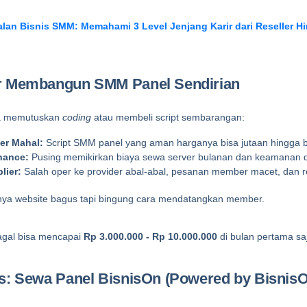
alan Bisnis SMM: Memahami 3 Level Jenjang Karir dari Reseller Hi
r Membangun SMM Panel Sendirian
a memutuskan 
coding
 atau membeli script sembarangan:
er Mahal:
 Script SMM panel yang aman harganya bisa jutaan hingga b
nance:
 Pusing memikirkan biaya sewa server bulanan dan keamanan d
lier:
 Salah oper ke provider abal-abal, pesanan member macet, dan r
nya website bagus tapi bingung cara mendatangkan member.
gagal bisa mencapai 
Rp 3.000.000 - Rp 10.000.000
 di bulan pertama sa
s: Sewa Panel BisnisOn (Powered by Bisnis