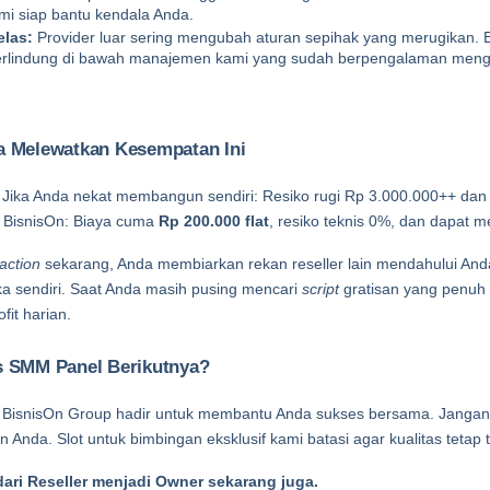
ami siap bantu kendala Anda.
elas:
 Provider luar sering mengubah aturan sepihak yang merugikan. 
erlindung di bawah manajemen kami yang sudah berpengalaman menga
a Melewatkan Kesempatan Ini
. Jika Anda nekat membangun sendiri: Resiko rugi Rp 3.000.000++ dan p
l BisnisOn: Biaya cuma 
Rp 200.000 flat
, resiko teknis 0%, dan dapat m
action
 sekarang, Anda membiarkan rekan reseller lain mendahului And
 sendiri. Saat Anda masih pusing mencari 
script
 gratisan yang penuh 
fit harian.
s SMM Panel Berikutnya?
 BisnisOn Group hadir untuk membantu Anda sukses bersama. Jangan 
nda. Slot untuk bimbingan eksklusif kami batasi agar kualitas tetap t
ari Reseller menjadi Owner sekarang juga.