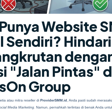
Punya Website 
l Sendiri? Hindari
ngkrutan denga
i "Jalan Pintas" d
isOn Group
ia atau mitra reseller di 
ProviderSMM.id
, Anda pasti sudah merasak
ocial Media Marketing
. Namun, pernahkah terlintas di benak Anda untu