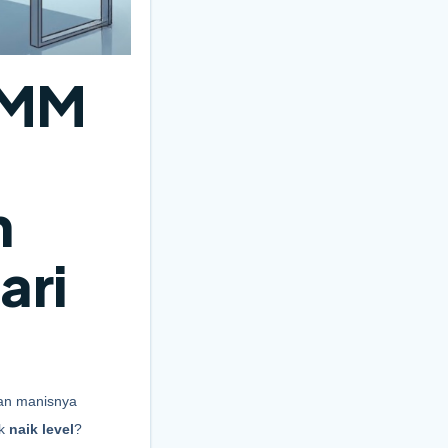
SMM
n
ari
an manisnya 
k 
naik level
?