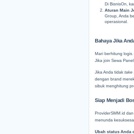
Di BisnisOn, k
Aturan Main J
Group, Anda b
operasional.
Bahaya Jika And
Mari berhitung logis
Jika join Sewa Pane
Jika Anda tidak 
take 
dengan brand mereka
sibuk menghitung pro
Siap Menjadi Bo
ProviderSMM.id dan
menunda kesuksesan A
Ubah status Anda d