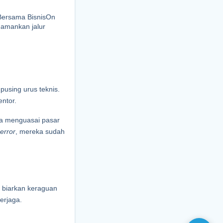
Bersama BisnisOn 
mankan jalur 
using urus teknis. 
entor.
a menguasai pasar 
error
, mereka sudah 
biarkan keraguan 
erjaga.