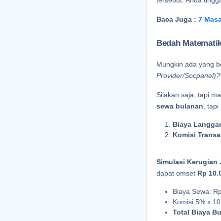
tersebut. Anda tingg
Baca Juga : 
7 Masa
Bedah Matematik
Mungkin ada yang ber
Provider/Socpanel)?
Silakan saja, tapi ma
sewa bulanan
, tapi
Biaya Langga
Komisi Transa
Simulasi Kerugian 
dapat omset 
Rp 10.
Biaya Sewa: R
Komisi 5% x 10 
Total Biaya B