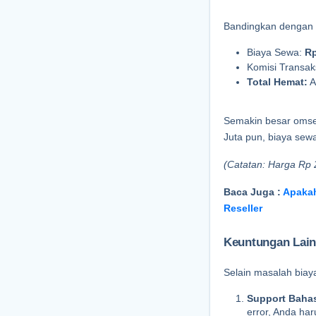
Bandingkan dengan 
Biaya Sewa: 
Rp
Komisi Transaks
Total Hemat:
 
Semakin besar omset
Juta pun, biaya sew
(Catatan: Harga Rp 
Baca Juga : 
Apakah
Reseller
Keuntungan Lain
Selain masalah biaya
Support Baha
error, Anda har