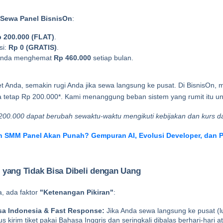
Sewa Panel BisnisOn
:
 200.000 (FLAT)
.
i: 
Rp 0 (GRATIS)
.
Anda menghemat 
Rp 460.000
 setiap bulan.
 Anda, semakin rugi Anda jika sewa langsung ke pusat. Di BisnisOn, 
a tetap Rp 200.000*. Kami menanggung beban sistem yang rumit itu un
200.000 dapat berubah sewaktu-waktu mengikuti kebijakan dan kurs dar
 SMM Panel Akan Punah? Gempuran AI, Evolusi Developer, dan P
 yang Tidak Bisa Dibeli dengan Uang
, ada faktor 
"Ketenangan Pikiran"
:
sa Indonesia & Fast Response:
 Jika Anda sewa langsung ke pusat (lu
us kirim tiket pakai Bahasa Inggris dan seringkali dibalas berhari-hari a