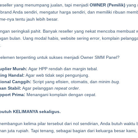
reseller yang menumpang jualan, tapi menjadi 
OWNER (Pemilik)
 yang 
rand Anda sendiri, mengatur harga sendiri, dan memiliki ribuan memb
ome
-nya tentu jauh lebih besar.
ngan seringkali pahit. Banyak reseller yang nekat mencoba membuat web
gan bulan. Uang modal habis, website sering 
error
, komplain pelangg
.
 elemen terpenting untuk sukses menjadi Owner SMM Panel?
plier Murah:
 Agar HPP rendah dan margin tebal.
ting Handal:
 Agar web tidak sepi pengunjung.
ional Canggih:
 Script yang efisien, otomatis, dan minim 
bug
.
an Stabil:
 Agar pelanggan 
repeat order
.
pport Prima:
 Menangani komplain dengan cepat.
butuh KELIMANYA sekaligus.
embangun kelima pilar tersebut dari nol sendirian, Anda butuh waktu 
han juta rupiah. Tapi tenang, sebagai bagian dari keluarga besar kami,