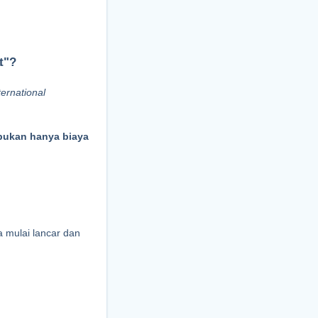
t"?
rnational 
bukan hanya biaya 
mulai lancar dan 