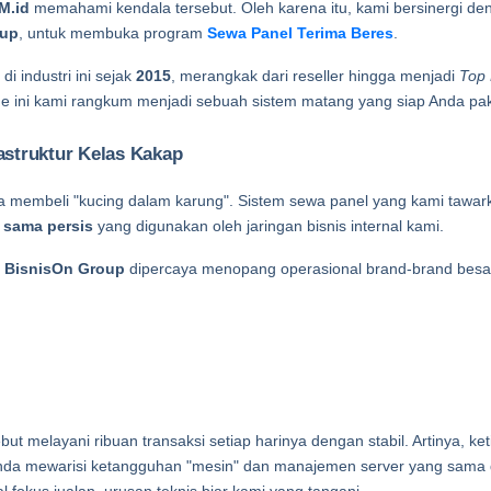
M.id
 memahami kendala tersebut. Oleh karena itu, kami bersinergi de
oup
, untuk membuka program 
Sewa Panel Terima Beres
.
di industri ini sejak 
2015
, merangkak dari reseller hingga menjadi 
Top 
ade ini kami rangkum menjadi sebuah sistem matang yang siap Anda pak
rastruktur Kelas Kakap
da membeli "kucing dalam karung". Sistem sewa panel yang kami tawar
 sama persis
 yang digunakan oleh jaringan bisnis internal kami.
 
BisnisOn Group
 dipercaya menopang operasional brand-brand besar 
ebut melayani ribuan transaksi setiap harinya dengan stabil. Artinya, k
Anda mewarisi ketangguhan "mesin" dan manajemen server yang sama 