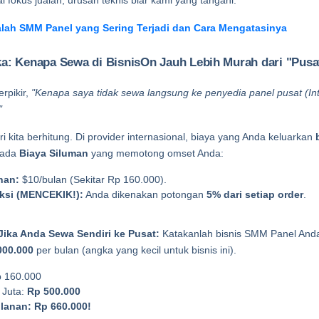
al fokus jualan, urusan teknis biar kami yang tangani.
lah SMM Panel yang Sering Terjadi dan Cara Mengatasinya
a: Kenapa Sewa di BisnisOn Jauh Lebih Murah dari "Pusa
pikir, 
"Kenapa saya tidak sewa langsung ke penyedia panel pusat (Inte
"
ri kita berhitung. Di provider internasional, biaya yang Anda keluarkan 
 ada 
Biaya Siluman
 yang memotong omset Anda:
nan:
 $10/bulan (Sekitar Rp 160.000).
ksi (MENCEKIK!):
 Anda dikenakan potongan 
5% dari setiap order
.
Jika Anda Sewa Sendiri ke Pusat: 
Katakanlah bisnis SMM Panel Anda 
000.000
 per bulan (angka yang kecil untuk bisnis ini).
p 160.000
Juta: 
Rp 500.000
ulanan:
Rp 660.000!