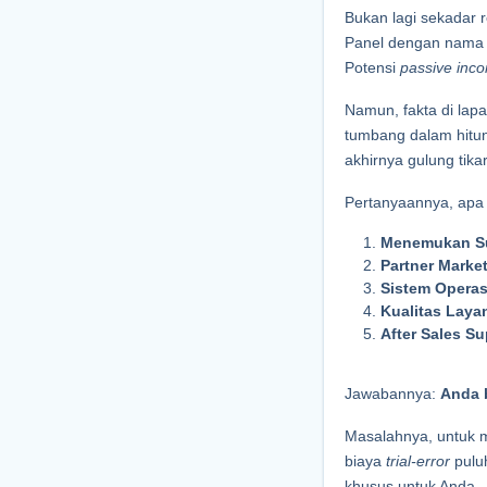
Bukan lagi sekadar 
Panel dengan nama b
Potensi 
passive inc
Namun, fakta di lapa
tumbang dalam hitun
akhirnya gulung tikar
Pertanyaannya, apa
Menemukan Su
Partner Marke
Sistem Operas
Kualitas Layan
After Sales Su
Jawabannya: 
Anda 
Masalahnya, untuk m
biaya 
trial-error
 pulu
khusus untuk Anda.