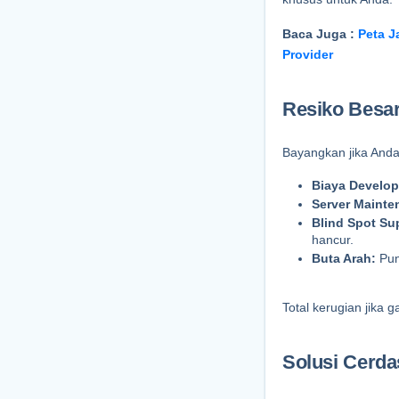
Baca Juga : 
Peta J
Provider
Resiko Besa
Bayangkan jika And
Biaya Develop
Server Mainte
Blind Spot Sup
hancur.
Buta Arah:
 Pu
Total kerugian jika 
Solusi Cerda